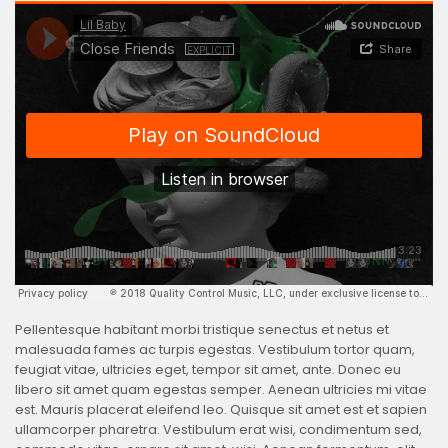
Pellentesque habitant morbi tristique senectus et netus et
malesuada fames ac turpis egestas. Vestibulum tortor quam,
feugiat vitae, ultricies eget, tempor sit amet, ante. Donec eu
libero sit amet quam egestas semper. Aenean ultricies mi vitae
est. Mauris placerat eleifend leo. Quisque sit amet est et sapien
ullamcorper pharetra. Vestibulum erat wisi, condimentum sed,