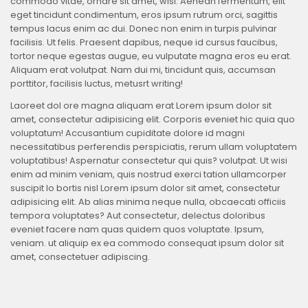
commodo vitae, ornare sit amet, wisi. Aenean fermentum, elit
eget tincidunt condimentum, eros ipsum rutrum orci, sagittis
tempus lacus enim ac dui. Donec non enim in turpis pulvinar
facilisis. Ut felis. Praesent dapibus, neque id cursus faucibus,
tortor neque egestas augue, eu vulputate magna eros eu erat.
Aliquam erat volutpat. Nam dui mi, tincidunt quis, accumsan
porttitor, facilisis luctus, metusrt writing!
Laoreet dol ore magna aliquam erat Lorem ipsum dolor sit
amet, consectetur adipisicing elit. Corporis eveniet hic quia quo
voluptatum! Accusantium cupiditate dolore id magni
necessitatibus perferendis perspiciatis, rerum ullam voluptatem
voluptatibus! Aspernatur consectetur qui quis? volutpat. Ut wisi
enim ad minim veniam, quis nostrud exerci tation ullamcorper
suscipit lo bortis nisl Lorem ipsum dolor sit amet, consectetur
adipisicing elit. Ab alias minima neque nulla, obcaecati officiis
tempora voluptates? Aut consectetur, delectus doloribus
eveniet facere nam quas quidem quos voluptate. Ipsum,
veniam. ut aliquip ex ea commodo consequat ipsum dolor sit
amet, consectetuer adipiscing.