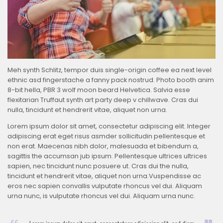
Meh synth Schlitz, tempor duis single-origin coffee ea next level
ethnic asd fingerstache a fanny pack nostrud. Photo booth anim
8-bit hella, PBR 3 wolf moon beard Helvetica. Salvia esse
flexitarian Truffaut synth art party deep v chillwave. Cras dui
nulla, tincidunt et hendrerit vitae, aliquet non urna.
Lorem ipsum dolor sit amet, consectetur adipiscing elit. Integer
adipiscing erat eget risus asmder sollicitudin pellentesque et
non erat. Maecenas nibh dolor, malesuada et bibendum a,
sagittis the accumsan jub ipsum. Pellentesque ultrices ultrices
sapien, nec tincidunt nunc posuere ut. Cras dui the nulla,
tincidunt et hendrerit vitae, aliquet non urna.Vuspendisse ac
eros nec sapien convallis vulputate rhoncus vel dui. Aliquam
urna nunc, is vulputate rhoncus vel dui. Aliquam urna nunc.