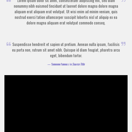
Lorem ipsum dolor sit amet, consectetuer adipiscing elit, sed diam
nonummy nibh euismod tincidunt ut laoreet dolore magna dolore magna
aliquam erat aliquam erat volutpat. Ut wisi enim ad minim veniam, quis
nostrud exerci tation ullamcorper suscipit lobortis nisl ut aliquip ex ea
dolore magna aliquam erat volutpat commodo conseq.
Suspendisse hendrerit et sapien ut pretium. Aenean nulla ipsum, facilisis
eu porta non, rutrum sit amet nibh. Quisque id diam feugiat, pharetra arcu
eget, bibendum tortor.
Someone famous in
Source Title