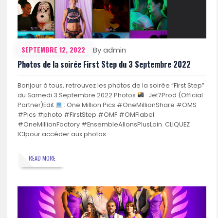
SEPTEMBRE 12, 2022
By admin
Photos de la soirée First Step du 3 Septembre 2022
Bonjour à tous, retrouvez les photos de la soirée “First Step”
du Samedi 3 Septembre 2022 Photos
: Jet7Prod (Official
Partner)Edit
: One Million Pics #OneMillionShare #OMS
#Pics #photo #FirstStep #OMF #OMFlabel
#OneMillionFactory #EnsembleAllonsPlusLoin CLIQUEZ
ICIpour accéder aux photos
READ MORE